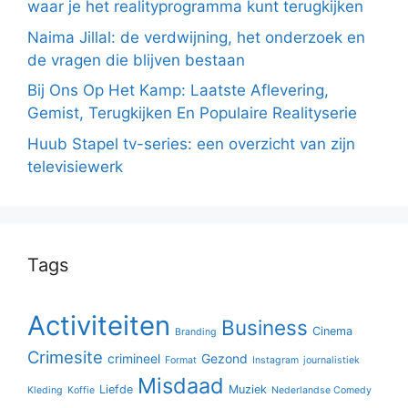
waar je het realityprogramma kunt terugkijken
Naima Jillal: de verdwijning, het onderzoek en
de vragen die blijven bestaan
Bij Ons Op Het Kamp: Laatste Aflevering,
Gemist, Terugkijken En Populaire Realityserie
Huub Stapel tv-series: een overzicht van zijn
televisiewerk
Tags
Activiteiten
Business
Cinema
Branding
Crimesite
crimineel
Gezond
Format
Instagram
journalistiek
Misdaad
Liefde
Muziek
Kleding
Koffie
Nederlandse Comedy