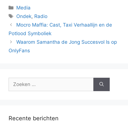
Categorieën
Media
Tags
Ondek
,
Radio
Mocro Maffia: Cast, Taxi Verhaallijn en de
Potlood Symboliek
Waarom Samantha de Jong Succesvol Is op
OnlyFans
Zoek
naar:
Recente berichten