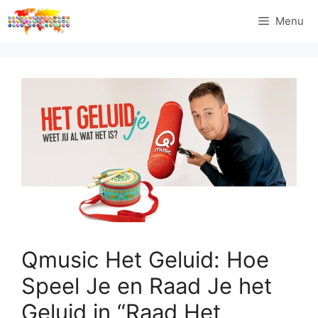
Ga
Menu
naar
de
inhoud
Qmusic Het Geluid: Hoe
Speel Je en Raad Je het
Geluid in “Raad Het