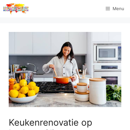
Ga
Menu
naar
de
inhoud
Keukenrenovatie op