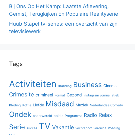
Bij Ons Op Het Kamp: Laatste Aflevering,
Gemist, Terugkijken En Populaire Realityserie
Huub Stapel tv-series: een overzicht van zijn
televisiewerk
Tags
Activiteiten
Business
Cinema
Branding
Crimesite
crimineel
Gezond
Format
Instagram
journalistiek
Misdaad
Liefde
Muziek
Kleding
Koffie
Nederlandse Comedy
Ondek
Relax
Radio
onderwereld
politie
Programma
TV
Serie
Vakantie
succes
Vechtsport
Veronica
Voeding