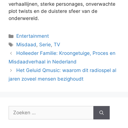
verhaallijnen, sterke personages, onverwachte
plot twists en de duistere sfeer van de
onderwereld.
Categorieën
Entertainment
Tags
Misdaad
,
Serie
,
TV
Holleeder Familie: Kroongetuige, Proces en
Misdaadverhaal in Nederland
Het Geluid Qmusic: waarom dit radiospel al
jaren zoveel mensen bezighoudt
Zoek
naar: