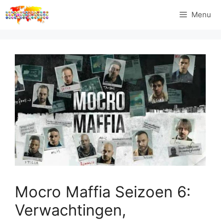
Ga
Menu
naar
de
inhoud
Mocro Maffia Seizoen 6:
Verwachtingen,