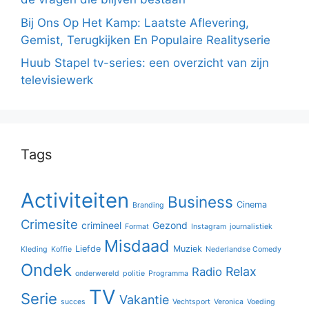
Bij Ons Op Het Kamp: Laatste Aflevering,
Gemist, Terugkijken En Populaire Realityserie
Huub Stapel tv-series: een overzicht van zijn
televisiewerk
Tags
Activiteiten
Business
Cinema
Branding
Crimesite
crimineel
Gezond
Format
Instagram
journalistiek
Misdaad
Liefde
Muziek
Kleding
Koffie
Nederlandse Comedy
Ondek
Relax
Radio
onderwereld
politie
Programma
TV
Serie
Vakantie
succes
Vechtsport
Veronica
Voeding