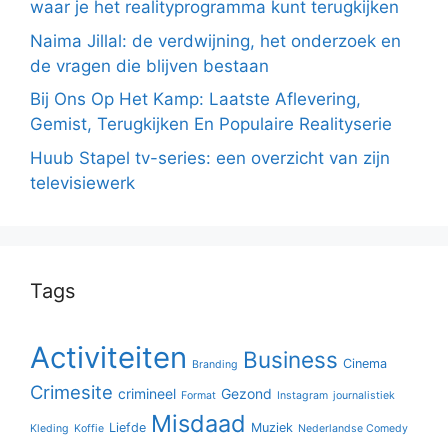
waar je het realityprogramma kunt terugkijken
Naima Jillal: de verdwijning, het onderzoek en
de vragen die blijven bestaan
Bij Ons Op Het Kamp: Laatste Aflevering,
Gemist, Terugkijken En Populaire Realityserie
Huub Stapel tv-series: een overzicht van zijn
televisiewerk
Tags
Activiteiten
Business
Cinema
Branding
Crimesite
crimineel
Gezond
Format
Instagram
journalistiek
Misdaad
Liefde
Muziek
Kleding
Koffie
Nederlandse Comedy